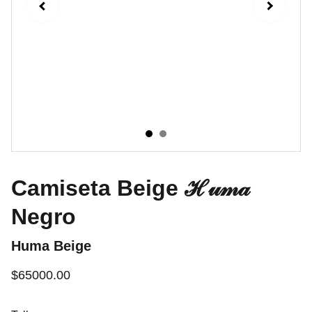
Camiseta Beige ℋ𝓊𝓂𝒶
Negro
Huma Beige
$65000.00